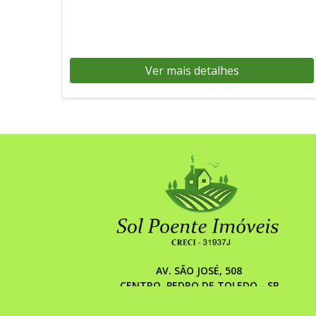
Ver mais detalhes
AV. SÃO JOSÉ, 508
CENTRO, PEDRO DE TOLEDO - SP
(13) 9812-39897 (13) 9884-76130