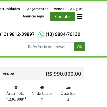
ortunidades
Lançamentos
Venda
Aluguel
Anuncie Aqui
Contato
(13) 9812-39897
(13) 9884-76130
OK
R$ 990.000,00
VENDA
Área Total
Nº de Casas
Quartos
1.230,00m²
1
2