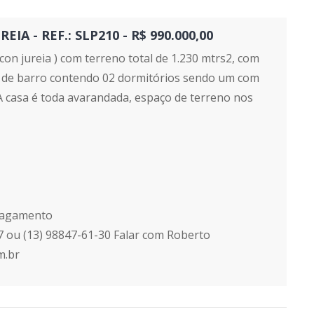
A - REF.: SLP210 - R$ 990.000,00
con jureia ) com terreno total de 1.230 mtrs2, com
a de barro contendo 02 dormitórios sendo um com
 A casa é toda avarandada, espaço de terreno nos
 pagamento
7 ou (13) 98847-61-30 Falar com Roberto
m.br